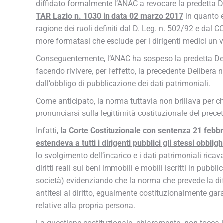
diffidato formalmente l’ANAC a revocare la predetta
TAR Lazio n. 1030 in data 02 marzo 2017
in quanto 
ragione dei ruoli definiti dal D. Leg. n. 502/92 e dal
more formatasi che esclude per i dirigenti medici un v
Conseguentemente,
l’ANAC ha sospeso la predetta De
facendo rivivere, per l’effetto, la precedente Deliber
dall’obbligo di pubblicazione dei dati patrimoniali.
Come anticipato, la norma tuttavia non brillava per ch
pronunciarsi sulla legittimità costituzionale del prece
Infatti,
la Corte Costituzionale con
sentenza 21 febbr
estendeva a tutti i dirigenti pubblici gli stessi obblig
lo svolgimento dell’incarico e i dati patrimoniali ricav
diritti reali sui beni immobili e mobili iscritti in pubbli
società) evidenziando che la norma che prevede la
di
antitesi al diritto, egualmente costituzionalmente gara
relative alla propria persona.
La questione costituzionale -chiaramente- non tocca 