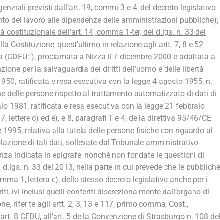
igenziali previsti dall’art. 19, commi 3 e 4, del decreto legislativo
to del lavoro alle dipendenze delle amministrazioni pubbliche);
à costituzionale dell’art. 14, comma 1-ter, del d.lgs. n. 33 del
ella Costituzione, quest’ultimo in relazione agli artt. 7, 8 e 52
pea (CDFUE), proclamata a Nizza il 7 dicembre 2000 e adattata a
ione per la salvaguardia dei diritti dell’uomo e delle libertà
0, ratificata e resa esecutiva con la legge 4 agosto 1955, n.
ne delle persone rispetto al trattamento automatizzato di dati di
io 1981, ratificata e resa esecutiva con la legge 21 febbraio
 7, lettere c) ed e), e 8, paragrafi 1 e 4, della direttiva 95/46/CE
1995, relativa alla tutela delle persone fisiche con riguardo al
olazione di tali dati, sollevate dal Tribunale amministrativo
anza indicata in epigrafe; nonché non fondate le questioni di
l d.lgs. n. 33 del 2013, nella parte in cui prevede che le pubbliche
omma 1, lettera c), dello stesso decreto legislativo anche per i
eriti, ivi inclusi quelli conferiti discrezionalmente dall’organo di
e, riferite agli artt. 2, 3, 13 e 117, primo comma, Cost.,
l’art. 8 CEDU, all’art. 5 della Convenzione di Strasburgo n. 108 de