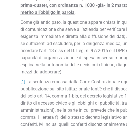
prima-quater, con ordinanza n. 1030 -già- in 2 marz
merito all’obbligo in parola
.
Come già anticipato, la questione appare chiara in qu
di comunicazione che serve all’azienda per verificare la
esigenza immediata e diretta alla diffusione dei dati;
sé sufficienti ad escludere, per la dirigenza medica, u
ricordare l’art. 13 e ss del D. Leg. n. 97/2016 e il DPR
capacità di organizzazione e di spesa in senso manage
esplica nella autonomia delle decisioni cliniche, diagn
mezzi da adoperare).
[1]
La sentenza emessa dalla Corte Costituzionale rig
pubblicazione sul sito istituzionale tant’è che il dispo
del solo
art. 14, comma 1-bis, del decreto legislativo
diritto di accesso civico e gli obblighi di pubblicità, 
amministrazioni), nella parte in cui prevede che le pub
comma 1, lettera f), dello stesso decreto legislativo anch
conferiti, ivi inclusi quelli conferiti discrezionalment