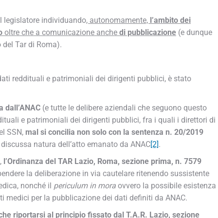
.
l legislatore individuando
, autonomamente,
l’ambito dei
o
oltre che a comunicazione anche
di pubblicazione
(e dunque
 del Tar di Roma).
ti reddituali e patrimoniali dei dirigenti pubblici, è stato
ta dall’ANAC
(e tutte le delibere aziendali che seguono questo
ali e patrimoniali dei dirigenti pubblici, fra i quali i direttori di
del SSN,
mal si concilia non solo con la sentenza n. 20/2019
 discussa natura dell’atto emanato da ANAC
[2]
.
,
l’Ordinanza del TAR Lazio, Roma, sezione prima, n. 7579
endere la deliberazione in via cautelare ritenendo sussistente
edica, nonché il
periculum in mora
ovvero la possibile esistenza
ti medici per la pubblicazione dei dati definiti da ANAC.
che riportarsi al principio fissato dal T.A.R. Lazio, sezione