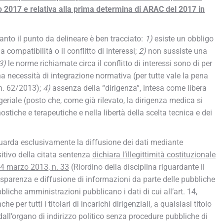
o 2017 e relativa alla prima determina di ARAC del 2017 in
anto il punto da delineare è ben tracciato:
1)
esiste un obbligo
 compatibilità o il conflitto di interessi;
2)
non sussiste una
3)
le norme richiamate circa il conflitto di interessi sono di per
na necessità di integrazione normativa (per tutte vale la pena
 n. 62/2013);
4)
assenza della “dirigenza”, intesa come libera
riale (posto che, come già rilevato, la dirigenza medica si
ostiche e terapeutiche e nella libertà della scelta tecnica e dei
uarda esclusivamente la diffusione dei dati mediante
sitivo della citata sentenza
dichiara l’illegittimità costituzionale
 14 marzo 2013, n. 33
(Riordino della disciplina riguardante il
trasparenza e diffusione di informazioni da parte delle pubbliche
bliche amministrazioni pubblicano i dati di cui all’art. 14,
e per tutti i titolari di incarichi dirigenziali, a qualsiasi titolo
e dall’organo di indirizzo politico senza procedure pubbliche di