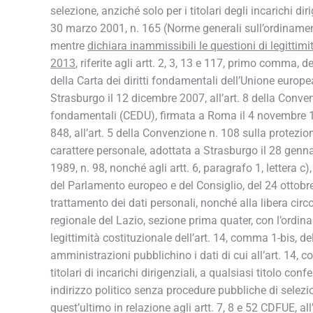
selezione, anziché solo per i titolari degli incarichi dir
30 marzo 2001, n. 165 (Norme generali sull’ordinamen
mentre
dichiara inammissibili le questioni di legittimit
2013
, riferite agli artt. 2, 3, 13 e 117, primo comma, d
della Carta dei diritti fondamentali dell’Unione euro
Strasburgo il 12 dicembre 2007, all’art. 8 della Convenz
fondamentali (CEDU), firmata a Roma il 4 novembre 195
848, all’art. 5 della Convenzione n. 108 sulla protezio
carattere personale, adottata a Strasburgo il 28 genna
1989, n. 98, nonché agli artt. 6, paragrafo 1, lettera c),
del Parlamento europeo e del Consiglio, del 24 ottobre 
trattamento dei dati personali, nonché alla libera circ
regionale del Lazio, sezione prima quater, con l’ordin
legittimità costituzionale dell’art. 14, comma 1-bis, de
amministrazioni pubblichino i dati di cui all’art. 14, c
titolari di incarichi dirigenziali, a qualsiasi titolo conf
indirizzo politico senza procedure pubbliche di selezion
quest’ultimo in relazione agli artt. 7, 8 e 52 CDFUE, al