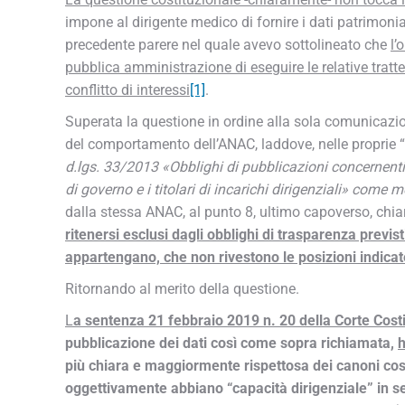
impone al dirigente medico di fornire i dati patrimonia
precedente parere nel quale avevo sottolineato che
l’
pubblica amministrazione di eseguire le relative tratt
conflitto di interessi
[1]
.
Superata la questione in ordine alla sola comunicazion
del comportamento dell’ANAC, laddove, nelle proprie “
d.lgs. 33/2013 «Obblighi di pubblicazioni concernenti i 
di governo e i titolari di incarichi dirigenziali» come m
dalla stessa ANAC, al punto 8, ultimo capoverso, ch
ritenersi esclusi dagli obblighi di trasparenza previst
appartengano, che non rivestono le posizioni indicate 
Ritornando al merito della questione.
L
a sentenza 21 febbraio 2019 n. 20 della Corte Cost
pubblicazione dei dati così come sopra richiamata,
h
più chiara e maggiormente rispettosa dei canoni costi
oggettivamente abbiano “capacità dirigenziale” in s