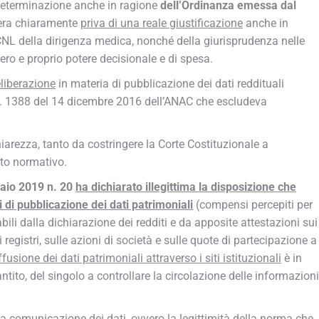
 Determinazione anche in ragione
dell’Ordinanza emessa dal
era chiaramente
priva di una reale giustificazione
anche in
 CCNL della dirigenza medica, nonché della giurisprudenza nelle
ero e proprio potere decisionale e di spesa.
liberazione
in materia di pubblicazione dei dati reddituali
a n. 1388 del 14 dicembre 2016 dell’ANAC che escludeva
iarezza, tanto da costringere la Corte Costituzionale a
tto normativo.
aio 2019 n. 20
ha dichiarato illegittima la disposizione che
hi di pubblicazione dei dati patrimoniali
(compensi percepiti per
abili dalla dichiarazione dei redditi e da apposite attestazioni sui
ci registri, sulle azioni di società e sulle quote di partecipazione a
ffusione dei dati patrimoniali attraverso i siti istituzionali
è in
ntito, del singolo a controllare la circolazione delle informazioni
la comunicazione dei dati
, ovvero la legittimità della norma che