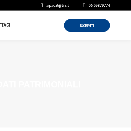
aipac.it@tin.it
|
06 59879774
TTACI
ISCRIVITI
DATI PATRIMONIALI