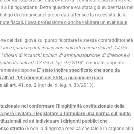
li a lui riguardanti. Detta questione era stata già evidenziata nel
obbligo di comunicare i propri dati afferisce la necessità della
enute fiscali, libera professione o anche valutare un eventuale
e dei dati, giova sul punto ricordare la stessa contraddittorietà
Linee guida recanti indicazioni sull’attuazione dell’art. 14 del
titolari di incarichi politici, di amministrazione, di direzione o
odificato dall’art. 13 del d. lgs. 97/2016
”, emanate -appunto-
iaramente dispone:
E’ stato inoltre specificato che sono da
i all’art. 14 i dirigenti del SSN, a qualunque ruolo
all’art. 41, co. 2
(ndr del d. leg. n. 33/2013).
ituzionale
nel confermare l’illegittimità costituzionale della
a però invitato il legislatore a formulare una norma sul punto
tuzionali ed ad individuare i dirigenti pubblici che
enso stretto
(e non la dirigenza medica che tale è in ragione alla