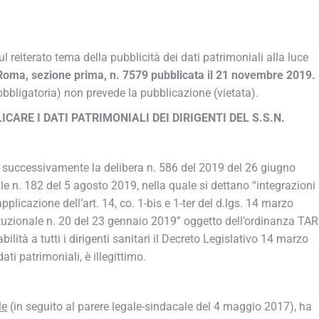
sul reiterato tema della pubblicità dei dati patrimoniali alla luce
Roma, sezione prima, n. 7579 pubblicata il 21 novembre 2019.
bbligatoria) non prevede la pubblicazione (vietata).
ARE I DATI PATRIMONIALI DEI DIRIGENTI DEL S.S.N.
successivamente la delibera n. 586 del 2019 del 26 giugno
le n. 182 del 5 agosto 2019, nella quale si dettano “integrazioni
plicazione dell’art. 14, co. 1-bis e 1-ter del d.lgs. 14 marzo
ituzionale n. 20 del 23 gennaio 2019” oggetto dell’ordinanza TAR
lità a tutti i dirigenti sanitari il Decreto Legislativo 14 marzo
ati patrimoniali, è illegittimo.
le
(in seguito al parere legale-sindacale del 4 maggio 2017), ha