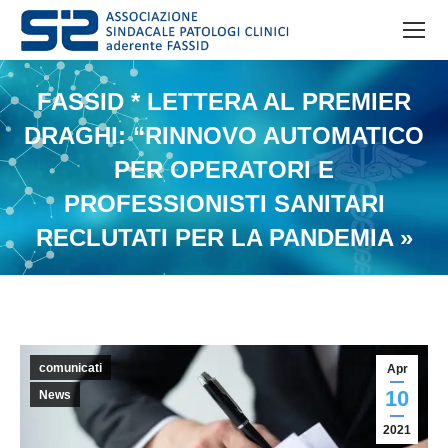
FASSID * LETTERA AL PREMIER
DRAGHI: “RINNOVO AUTOMATICO
PER OPERATORI E
PROFESSIONISTI SANITARI
RECLUTATI PER LA PANDEMIA »
comunicati
Apr
10
News
2021