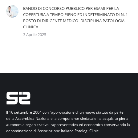
BANDO DI CONCORSO PUBBLICO PER ESAMI PER LA
COPERTURA A TEMPO PIENO ED INDETERMINATO DI N. 1
POSTO DI DIRIGENTE MEDICO -DISCIPLINA PATOLOGIA
CLINICA
3 Aprile 2025
Il 16 settembre 2004 con l’approvazione di un nuovo statuto da parte
della Assemblea Nazionale la componente sindacale ha acquisito piena
autonomia organizzativa, rappresentativa ed economica conservando la
denominazione di Associazione Italiana Patologi Clinici.