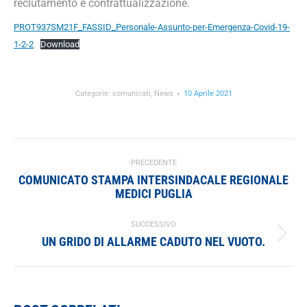
reclutamento e contrattualizzazione.
PROT937SM21F_FASSID_Personale-Assunto-per-Emergenza-Covid-19-
1-2-2
Download
Categorie:
comunicati
,
News
10 Aprile 2021
NAVIGA
TRA
PRECEDENTE
COMUNICATO STAMPA INTERSINDACALE REGIONALE
I
Post
MEDICI PUGLIA
precedente:
POST
SUCCESSIVO
UN GRIDO DI ALLARME CADUTO NEL VUOTO.
Prossimo
post: