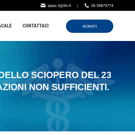
aipac.it@tin.it
|
06 59879774
ONTATTACI
ISCRIVITI
ACALE
CONTATTACI
ISCRIVITI
A DELLO SCIOPERO DEL 23
IONI NON SUFFICIENTI.