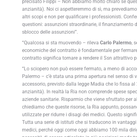
precisato Filippi – Non abbiamo molto chiaro se questo
anzianità). Noi ci aspetteremmo di sì, ma prevediamo
altri scopi e non per qualificare i professionisti. Con
questioni: assunzioni straordinarie, il finanziamento de
sblocco delle assunzioni”.
“Qualcosa si sta muovendo – rileva
Carlo Palermo
, 
economiche del contratto è fondamentale per fermare la
contratto significa tornare a rendere il Ssn attrattivo p
“Lo sciopero non può essere fermato, a meno di accord
Palermo – c’è stata una prima apertura nel senso di val
accessorio, previsto dalla legge Madia che lo fissa al
anzianità). In realtà la Ria non comprende spese spec
aziende sanitarie. Risparmio che viene sfruttato per al
chiediamo che queste risorse, la Ria appunto, possano
utilizzate per ridurre i disagi dei medici. Questo signific
Tutta una serie di istituti che si traducono in vantaggi 
medici, perché oggi come oggi abbiamo 100 mila dirige