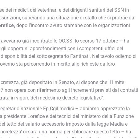
 dei medici, dei veterinari e dei dirigenti sanitari del SSN in
assunzioni, superando una situazione di stallo che si protrae da
refice,
dopo l’incontro avuto stamane con le organizzazioni
i avevamo già incontrato le OO.SS. lo scorso 17 ottobre – ha
a gli opportuni approfondimenti con i competenti uffici del
isponibilità del sottosegretario Fantinati. Nel tavolo odierno ci
overno sta percorrendo in merito alle richieste da loro
ncretezza, già depositato in Senato, si dispone che il limite
7 non opera con riferimento agli incrementi previsti dai contratt
ntrata in vigore del medesimo decreto legislativo”.
 segretario nazionale Fp Cgil medici – abbiamo apprezzato la
la presidente Lorefice e dei tecnici del ministero della Funzione
a del tetto del salario accessorio imposto dalla legge Madia e
concretezza’ ci sarà una norma per sbloccare questo tetto – ha