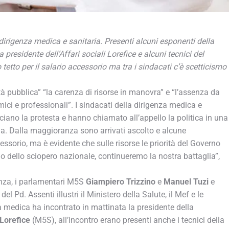
irigenza medica e sanitaria. Presenti alcuni esponenti della
residente dell’Affari sociali Lorefice e alcuni tecnici del
tetto per il salario accessorio ma tra i sindacati c’è scetticismo
 pubblica” “la carenza di risorse in manovra” e “l’assenza da
ici e professionali”. I sindacati della dirigenza medica e
nciano la protesta e hanno chiamato all’appello la politica in una
. Dalla maggioranza sono arrivati ascolto e alcune
cessorio, ma è evidente che sulle risorse le priorità del Governo
o dello sciopero nazionale, continueremo la nostra battaglia”,
anza, i parlamentari M5S
Giampiero Trizzino
e
Manuel Tuzi
e
i
del Pd. Assenti illustri il Ministero della Salute, il Mef e le
a medica ha incontrato in mattinata la presidente della
 Lorefice
(M5S), all’incontro erano presenti anche i tecnici della