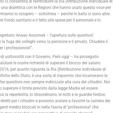
 ci consentirà di reintrodurre la Ria (retribuzione individuale di
 una dialettica con le Regioni che hanno usato questa voce per
fermiamo lo sciopero – sottolinea – perché in ballo ci sono altre
l fondo sanitario e il tetto alle spese per il personale e lo
segretario Anaao Assomed – l’apertura sulle questioni
 fuga dei colleghi verso la pensione e il privato. Chiudere il
er i professionisti”.
i sottoscritti con il Governo. Però oggi – ha proseguito
utare le nostre richieste di superare il blocco del salario
 2016, per quanto riguarda la Ria (Retribuzione individuale di
ifiche dello Stato, è una sorta di risparmio che incamerano le
tre questioni non sempre indirizzate alla cura dei cittadini. Noi
 superare il limite previsto dalla legge Madia ed essere
a la reperibilità, lo straordinario, le notti e le guardie festive.
diretti per i cittadini e possono aiutare a favorire la carriera dei
nti medici bloccati in nella fascia di ‘professional’ che