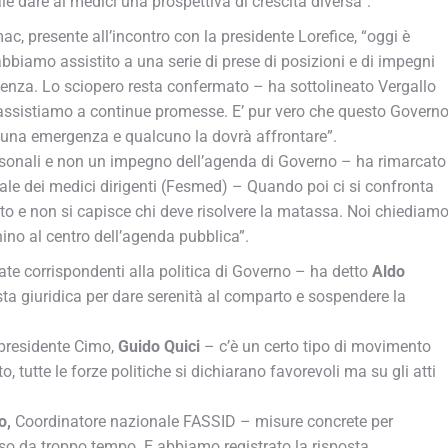
le dare ai medici una prospettiva di crescita diversa”.
ac, presente all’incontro con la presidente Lorefice, “oggi è
bbiamo assistito a una serie di prese di posizioni e di impegni
rtenza. Lo sciopero resta confermato – ha sottolineato Vergallo
 assistiamo a continue promesse. E’ pur vero che questo Govern
è una emergenza e qualcuno la dovrà affrontare”.
sonali e non un impegno dell’agenda di Governo – ha rimarcato
le dei medici dirigenti (Fesmed) – Quando poi ci si confronta
uto e non si capisce chi deve risolvere la matassa. Noi chiediam
rnino al centro dell’agenda pubblica”.
te corrispondenti alla politica di Governo – ha detto
Aldo
 giuridica per dare serenità al comparto e sospendere la
 presidente Cimo,
Guido Quici
– c’è un certo tipo di movimento
to, tutte le forze politiche si dichiarano favorevoli ma su gli atti
o,
Coordinatore nazionale FASSID – misure concrete per
eso da troppo tempo. E abbiamo registrato la risposta