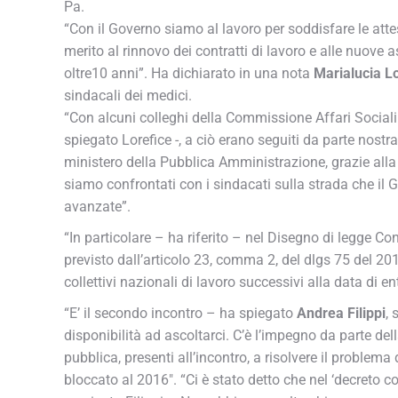
Pa.
“Con il Governo siamo al lavoro per soddisfare le attese
merito al rinnovo dei contratti di lavoro e alle nuove 
oltre10 anni”. Ha dichiarato in una nota
Marialucia Lo
sindacali dei medici.
“Con alcuni colleghi della Commissione Affari Social
spiegato Lorefice -, a ciò erano seguiti da parte nostr
ministero della Pubblica Amministrazione, grazie alla d
siamo confrontati con i sindacati sulla strada che il G
avanzate”.
“In particolare – ha riferito – nel Disegno di legge Co
previsto dall’articolo 23, comma 2, del dlgs 75 del 201
collettivi nazionali di lavoro successivi alla data di e
“E’ il secondo incontro – ha spiegato
Andrea Filippi
,
disponibilità ad ascoltarci. C’è l’impegno da parte del
pubblica, presenti all’incontro, a risolvere il problem
bloccato al 2016″. “Ci è stato detto che nel ‘decreto 