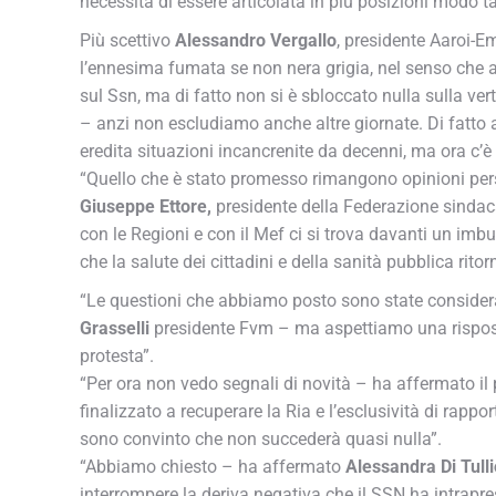
necessità di essere articolata in più posizioni modo ta
Più scettivo
Alessandro Vergallo
, presidente Aaroi-Em
l’ennesima fumata se non nera grigia, nel senso che a
sul Ssn, ma di fatto non si è sbloccato nulla sulla ve
– anzi non escludiamo anche altre giornate. Di fatto
eredita situazioni incancrenite da decenni, ma ora c’
“Quello che è stato promesso rimangono opinioni per
Giuseppe Ettore,
presidente della Federazione sindaca
con le Regioni e con il Mef ci si trova davanti un imb
che la salute dei cittadini e della sanità pubblica rito
“Le questioni che abbiamo posto sono state considera
Grasselli
presidente Fvm – ma aspettiamo una risposta
protesta”.
“Per ora non vedo segnali di novità – ha affermato il
finalizzato a recuperare la Ria e l’esclusività di rappor
sono convinto che non succederà quasi nulla”.
“Abbiamo chiesto – ha affermato
Alessandra Di Tulli
interrompere la deriva negativa che il SSN ha intrapr