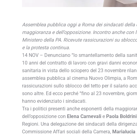
Assemblea pubblica oggi a Roma dei sindacati della d
maggioranza e dell’opposizione. Incontro anche con la p
Ministero della PA. Ricevute rassicurazioni su sblocco 
e la protesta continua.
14 NOV
– Denunciano “lo smantellamento della sanità
10 anni del contratto di lavoro con gravi danni econom
sanitaria in vista dello sciopero del 23 novembre rila
assemblea pubblica al cinema Nuovo Olimpia, a Roma
rassicurazioni sullo sblocco del tetto per il salario ac
sono altre. Ed ecco perché “fino al 23 novembre, giorn
hanno evidenziato i sindacati.
Tra i politici presenti anche esponenti della maggior
dell’opposizione con
Elena Carnevali
e
Paola Boldrin
Regioni. Una delegazione dei sindacati della dirigenz
Commissione Affari sociali della Camera,
Marialucia