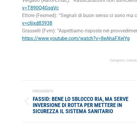
Vergallo (Aaroi-Emac): “Rassicurazioni non sufficient
v=T890Q4GsgVc
Ettore (Fesmed): “Segnali di buon senso ci sono ma c
v=cIjixd83938
Grasselli (Fvm): “Aspettiamo risposte nei provvedimen
https://www.youtube.com/watch?v=8eAhaFXejYg
Categorie:
comuni
NAVIGA
TRA
PRECEDENTE
FASSID: BENE LO SBLOCCO RIA, MA SERVE
I
Post
INVERSIONE DI ROTTA PER METTERE IN
POST
SICUREZZA IL SISTEMA SANITARIO
precedente: