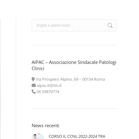
Cerca:
AIPAC – Associazione Sindacale Patologi
Clinici
Via Prospero Alpino, 69 – 00154 Roma
aipac.it@tin.it
06 59879774
News recenti
CORSO IL CCNL 2022-2024 TRA