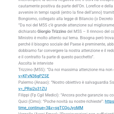
cautamente positiva da parte dell’On. Lorefice e dell
avvenire in tempi rapidi (entro la fine dell’anno) tram
Bongiorno, collegato alla legge di Bilancio (o Decre
“Da noi del M5S c’è grande attenzione sul miglioramen
dichiarato
Giorgio Trizzino
del M5S – Il rinnovo del c
Ministro è molto attento sul tema. Bisogna però trov
perché il bisogno sociale del Paese è preminente, abb
dobbiamo far convergere la nostra attenzione e il reddi
e il contratto fa parte di questo pacchetto”.
Ascolta le interviste
Trizzino (M5S): “Da noi massima attenzione ma non è
v=KFvN36gPZSE
Palermo (Anaao): “Nostro obiettivo è salvaguardia Ssn
v=_PRsi2o31ZU
Filippi (Fp Cgil Medici): “Ancora poche garanzie su co
Quici (Cimo): “Poche novità su nostre richieste”:
http
time_continue=3&v=sgTCQoJyoMM